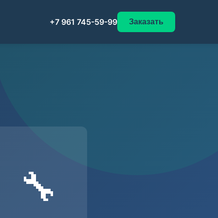
+7 961 745-59-99
Заказать
🔧