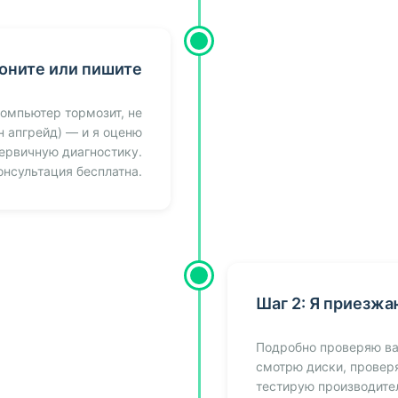
воните или пишите
омпьютер тормозит, не
н апгрейд) — и я оценю
первичную диагностику.
онсультация бесплатна.
Шаг 2: Я приезжа
Подробно проверяю ва
смотрю диски, провер
тестирую производите