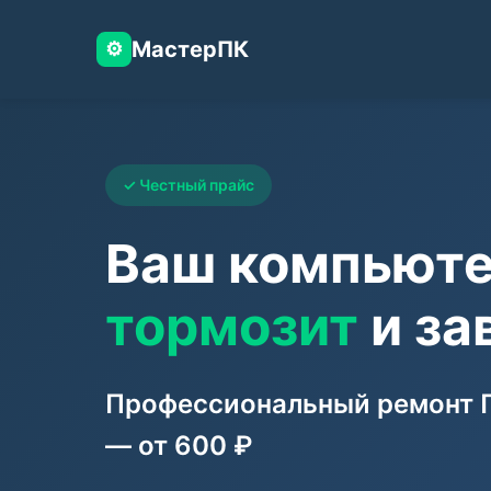
МастерПК
⚙️
✓ Честный прайс
Ваш компьют
тормозит
и за
Профессиональный ремонт П
— от 600 ₽