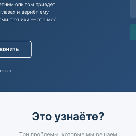
летним опытом приедет
глазах и вернёт ему
ями техники — это моё
вонить
 глазах
Это узнаёте?
Три проблемы, которые мы решаем