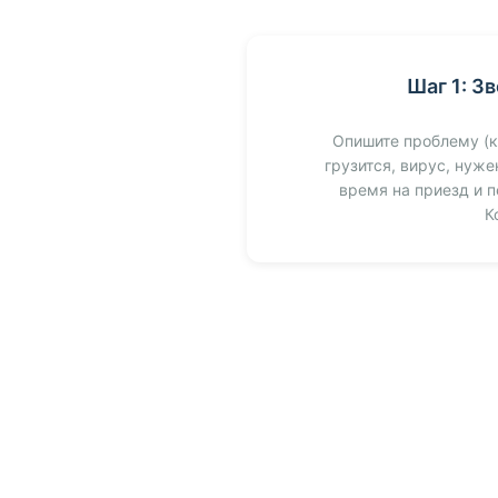
Шаг 1: З
Опишите проблему (к
грузится, вирус, нуже
время на приезд и 
К