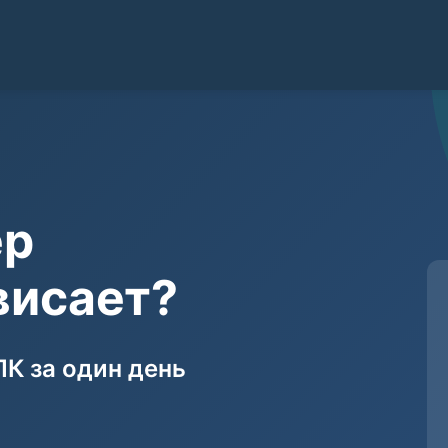
ер
висает?
К за один день